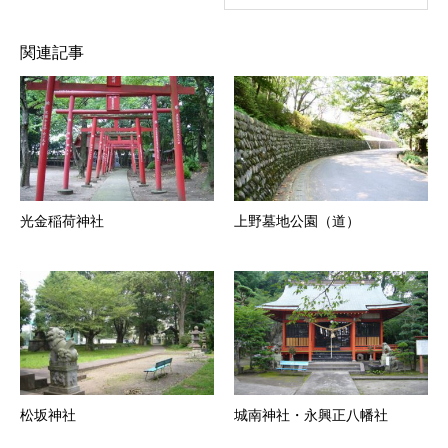
関連記事
光金稲荷神社
上野墓地公園（道）
松坂神社
城南神社・永興正八幡社