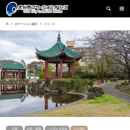
検索
ロケーション紹介
武漢の森
公園
史跡・庭園
～に見える景色
大分地区