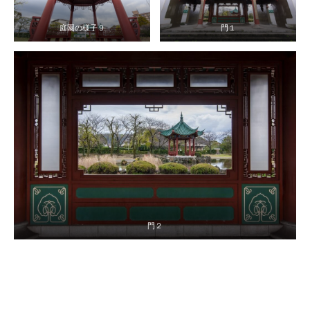
庭園の様子９
門１
門２