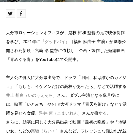
大分市ロケーションオフィスが、是枝 裕和 監督の元で映像制作
を学び、2021年に『
グッドバイ
』（福田 麻由子 主演）が劇場公
開された新鋭・宮崎 彩 監督に依頼し、企画・製作した短編映画
「青めぐる青」をYouTubeにて公開中。
主人公の健人に大分県出身で、ドラマ「明日、私は誰かのカノジ
ョ」「もしも、イケメンだけの高校があったら」などで活躍する
井上 想良（いのうえそら）
さん。ダブル主演となる皐月役に
は、映画「いとみち」やNHK大河ドラマ「青天を衝け」などで活
躍を見せる女優、
駒井 蓮（こまいれん）
さんが扮する。
さらに、助演に同じく大分県出身で映画「最初の晩餐」や「地獄
少女」などの
楽駆（らいく）
さんなど、フレッシュな顔ぶれが並