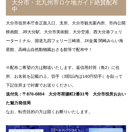
大分市・北九州市ロケ地ガイド絶賛配布
中
大分市役所本庁舎正面入口、支所、大分市観光案内所、市内公開
映画館、JR大分駅、大分市美術館、大分空港、西大分港フェリ
ーターミナル、国道九四フェリー三崎港、JX金属 関崎みらい海
星館、高崎山自然動物園おさる館等で配布中！
※配布ご希望の方は郵送いたします。返信用封筒（角2）に住
所、お名前を記載の上、切手（3部以内は140円切手）を貼って
下記住所まで封書でお送りください。
送付先：〒870-0854 大分市荷揚町2番31号 大分市役所おおい
た魅力発信局
なお、転売目的の方は固くお断りいたします。