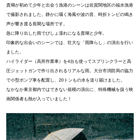
貴瑚が初めて少年と出会う漁港のシーンは佐賀関地区の福水漁港
で撮影されました。静かに囁く海風や波の音、時折トンビの鳴き
声が響き渡る長閑な場所です。
急に降り出した雨でびしょ濡れになる貴瑚と少年。
印象的な出会いのシーンでは、壮大な「雨降らし」の演出を行い
ました。
ハイライダー（高所作業車）を4台も使ってスプリンクラーと高
圧ジェットガンで作り出されるリアルな雨。大分市消防局の協力
で小型ポンプ車を配置し、20トンもの水を送り届けました。
なかなか東京都内ではできない規模の演出に、特殊機械を扱う映
画関係者も熱が入っていました！