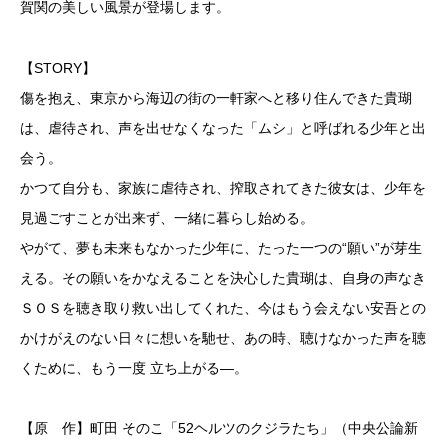
賀関の美しい風景が登場します。
【STORY】
傷を抱え、東京から海辺の街の一軒家へと移り住んできた貴瑚
は、虐待され、声を出せなくなった「ムシ」と呼ばれる少年と出
会う。
かつて自分も、家族に虐待され、搾取されてきた彼女は、少年を
見過ごすことが出来ず、一緒に暮らし始める。
やがて、夢も未来もなかった少年に、たった一つの“願い”が芽生
える。その願いをかなえることを決心した貴瑚は、自身の声なき
ＳＯＳを聴き取り救い出してくれた、今はもう会えない安吾との
かけがえのない日々に想いを馳せ、あの時、聴けなかった声を聴
くために、もう一度 立ち上がる―。
【原 作】町田 そのこ「52ヘルツのクジラたち」（中央公論新