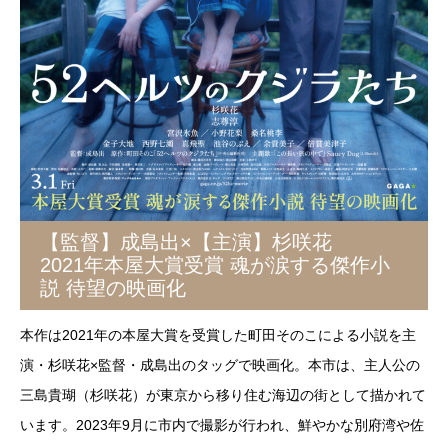
【監督】成島出×【主演】杉咲花
2021年本屋大賞受賞 魂が涙する傑作小
説 待望の映画化
本作は2021年の本屋大賞を受賞した町田そのこによる小説を主
演・杉咲花×監督・成島出のタッグで映画化。本市は、主人公の
三島貴瑚（杉咲花）が東京から移り住む海辺の街として描かれて
います。2023年9月に市内で撮影が行われ、鮮やかな別府湾や佐