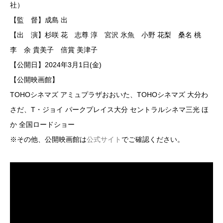
社）
【監 督】成島 出
【出 演】杉咲 花 志尊 淳 宮沢 氷魚 小野 花梨 桑名 桃
李 余 貴美子 倍賞 美津子
【公開日】2024年3月1日(金)
【公開映画館】
TOHOシネマズ アミュプラザおおいた、TOHOシネマズ 大分わ
さだ、T・ジョイ パークプレイス大分 セントラルシネマ三光 ほ
か 全国ロードショー
※その他、公開映画館は
公式サイト
でご確認ください。