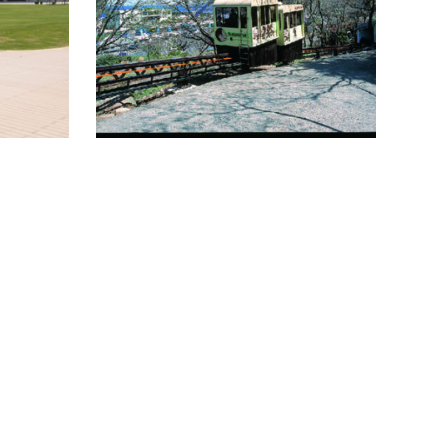
生態について学習することができる施設で
所：大
す。水族館「うみたまご」と隣接し…
続きを読む
園。温室
足湯など
どに親し
野3…
きを読む