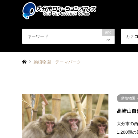
and
カテ
or
動植物園・テーマパーク
動植物園
高崎山自
大分市の
1,200