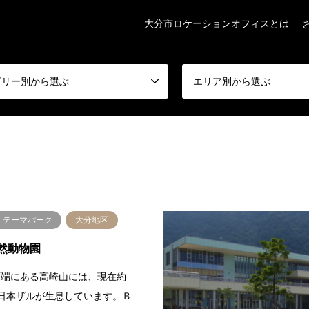
大分市ロケーションオフィスとは
ゴリー別から選ぶ
エリア別から選ぶ
・テーマパーク
大分地区
然動物園
西端にある高崎山には、現在約
頭の日本ザルが生息しています。Ｂ