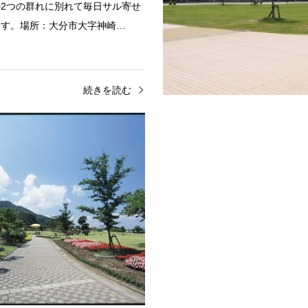
2つの群れに別れて毎日サル寄せ
ます。場所：大分市大字神崎…
続きを読む
・テーマパーク
大分地区
公園
坂ノ市地区
ご
佐野植物公園
の豊富なアトラクションや、身近
季節に応じた花々を観察できる公
ことができる水族館。2004年5月
では熱帯植物が生い茂る。遊具や
ーアル。【リンク】大分マリーン
の施設もあり、休日の家族連れな
族館「うみたまご」場所：…
まれている。場所：大分市大字佐
続きを読む
続