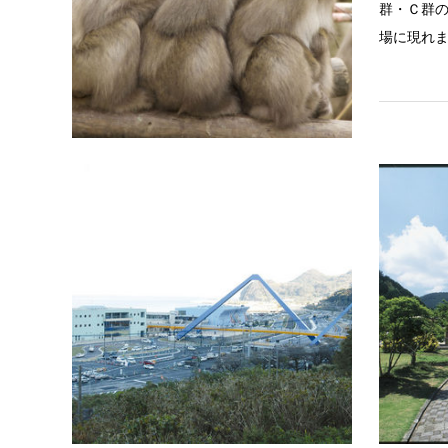
群・Ｃ群の
場に現れ
動植物園
うみたま
動物たち
にふれあう
にリニュ
パレス水