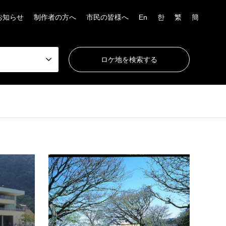
お知らせ
制作者の方へ
市民の皆様へ
En
한
繁
簡
その他レジャー施設
大分地区
その
高崎山自然動物園おさる館
さる
大分市の観光情報の発信拠点であるととも
高崎山
に、サルの餌付けで有名な高崎山とサルの
たバリ