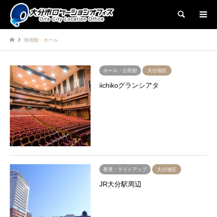
検索
映画館・ホール
ホール・公民館
大分地区
iichikoグランシアタ
夜景・ライトアップ
大分地区
JR大分駅周辺