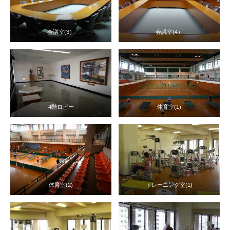
会議室(3）
会議室(4）
4階ロビー
体育室(1)
体育室(2)
トレーニング室(1)