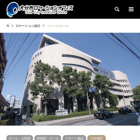
検索
ロケーション紹介
コンパルホール
ホール・公民館
映画館・ホール
スポーツ施設
大分地区