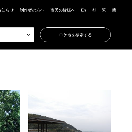
お知らせ
制作者の方へ
市民の皆様へ
En
한
繁
簡
バス停・停留所
鶴崎地区
海
三佐停留所
辛幸
トタンで囲まれた、田舎風のバス停。前が
大分市
バスの回転場所の為、広く交通量も少な
地内に