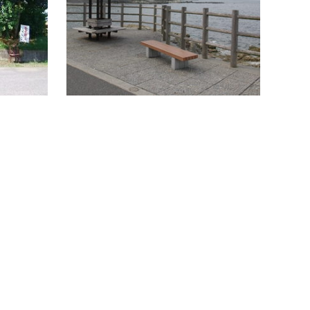
い。場所：大分市大字三佐三佐バス停１
海岸に
場所：
続きを読む