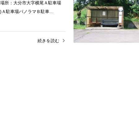
。場所：大分市大字横尾Ａ駐車場
2)Ａ駐車場パノラマＢ駐車…
続きを読む
佐賀関地区
賀関
いにある比較的小規模の道の駅で
ブランドの「関あじ・関さば」や
れた新鮮な食材が並んでいます。
この地域の特産であるクロ…
続きを読む