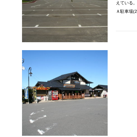
えている
Ａ駐車場(
海
道の駅佐
海岸線沿
す。全国
地元でと
これまた