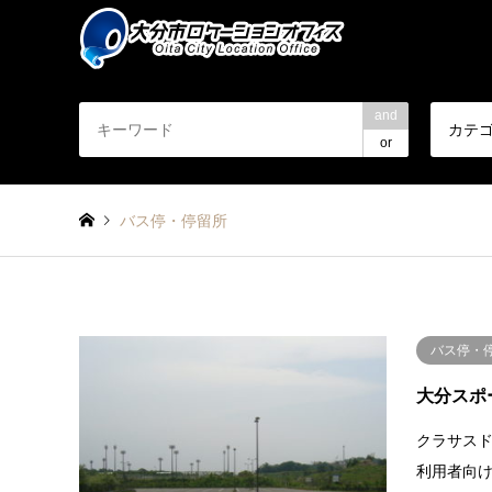
and
カテ
or
バス停・停留所
バス停・
大分スポ
クラサス
利用者向