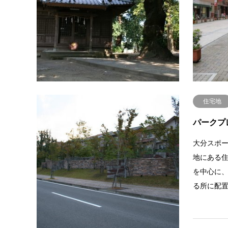
ている神
本場鶴崎
駐車場は
住宅地
パークプ
大分スポ
地にある
を中心に
る所に配