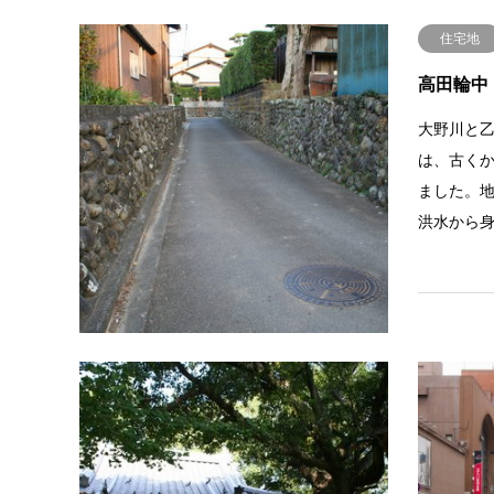
住宅地
高田輪中
大野川と
は、古く
ました。
洪水から
神社・仏
鶴崎大神
大分市鶴