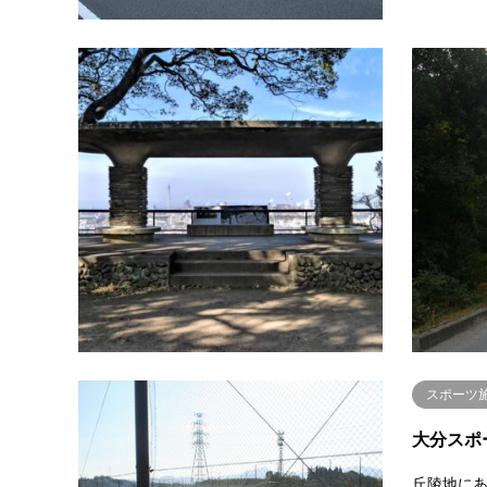
展望台か
大分縣護
護国神社
地帯の様
国東半島
所：大分市
スポーツ
大分スポ
丘陵地にあ