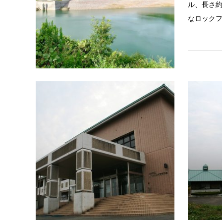
ル、長さ約
なロック
その他レ
のつはる
周囲を由
た場所に
大字荷尾杵
物外観（玄