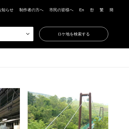
お知らせ
制作者の方へ
市民の皆様へ
En
한
繁
簡
オフィス・商業ビル
大分地区
橋
大分合同新聞社旧輪転機室
香り
大分合同新聞社は2021年に創刊135年を迎
ラベン
える長い歴史と伝統を誇る大分県唯一の県
ってい