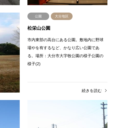
続きを読む
公園
大分地区
松栄山公園
26年に架
市内東部の高台にある公園。敷地内に野球
次水路橋
場やを有するなど、かなり広い公園であ
る。場所：大分市大字牧公園の様子公園の
様子(2)
きを読む
続きを読む
公園
鶴崎地区
駅・
大分スポーツ公園／展望台
JR豊
大分スポーツ公園北側に設けられた展望
JR久