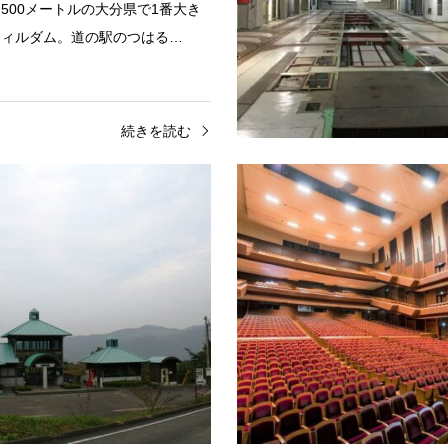
500メートルの大分県で1番大き
フィルダム。道の駅のつはる…
続きを読む
ジャー施設
野津原地区
その他レジャー施設
野津原地
少年自然の家
平成森林公園キャンプ場
布岳、鶴見岳、九重連山に囲まれ
大分市南西部の豊な緑に囲まれた
位置する研修施設。場所：大分市
場。周囲にはハイキングコースが
1097-26建物外観（玄関部分）建
ており、バードウォッチングも楽
関部分2）建物外観（宿…
場所：大分市大字高原管理棟キャ
続きを読む
続