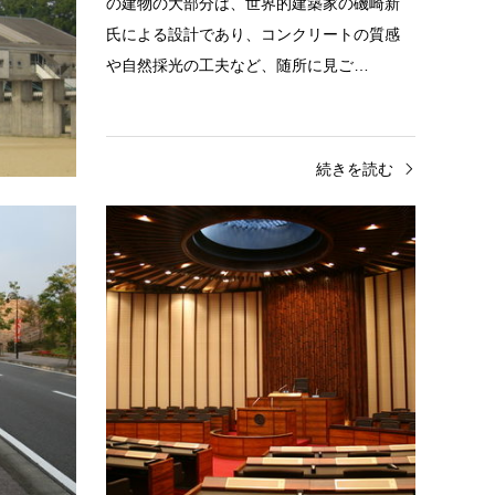
た造りで
の建物の大部分は、世界的建築家の磯崎新
の商店が
氏による設計であり、コンクリートの質感
が…
や自然採光の工夫など、随所に見ご…
きを読む
続きを読む
道路
鶴崎地区
行政
パークプレイス大分（住宅地）・道路
大分
大分スポーツ公園に隣接した緑豊かな住宅
大分市
地。デザインされた街並みが広がってい
令和2
る。場所：大分市公園通り道路に架かる橋
は、自
正面入口正面入口(2)住宅地住宅地内の…
所：大