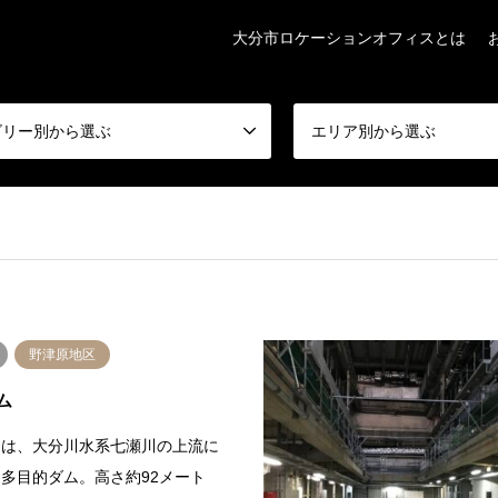
大分市ロケーションオフィスとは
ゴリー別から選ぶ
エリア別から選ぶ
野津原地区
ム
ムは、大分川水系七瀬川の上流に
多目的ダム。高さ約92メート