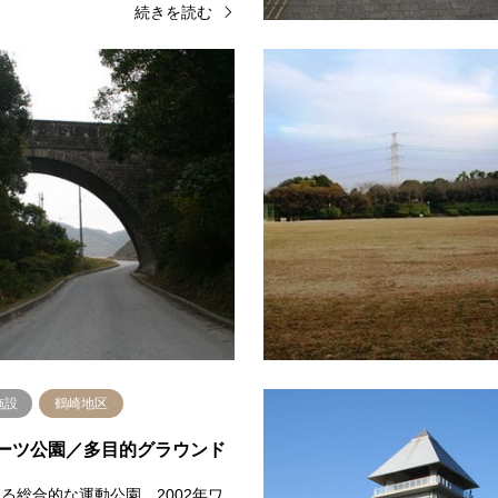
続きを読む
ら・山頂から
大分地区
昭和以前の風景
大南地区
国神社展望所
昭和井路大谷川水路橋
の展望所からは、市内東部や工業
谷間にかかる現役の水路橋。昭和
子が見渡せ、天気の良い日には、
設されたもの。場所：大分市上戸
や四国を望むことができる。場
(1)水路橋(2)水路橋(3)
大字牧松栄山1371展望所展…
続きを読む
続
施設
鶴崎地区
ーツ公園／多目的グラウンド
る総合的な運動公園。2002年ワ