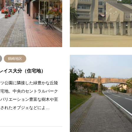
社。国指定無形民俗文化財である
り。歩道・車道ともゆったりとし
踊大会の神事もここで行われる。
あり、両脇に衣料・飲食関係など
、バスの転回スペースとし…
連なる。名前の由来は、太陽の光
続きを読む
続
鶴崎地区
レイス大分（住宅地）
ーツ公園に隣接した緑豊かな丘陵
住宅地。中央のセントラルパーク
、バリエーション豊富な樹木や至
置されたオブジェなどによ…