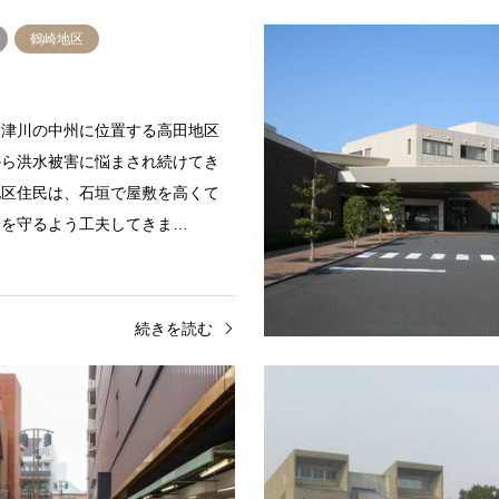
鶴崎地区
乙津川の中州に位置する高田地区
から洪水被害に悩まされ続けてき
地区住民は、石垣で屋敷を高くて
身を守るよう工夫してきま…
続きを読む
閣
鶴崎地区
商店街
大分地区
宮
サンサン通り
崎地区に住む住民の拠り所となっ
府内町の中央を東西に貫くタイル