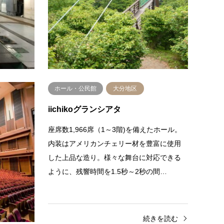
紙。本社ビル1階の旧輪転機室は、2015年に
で、あ
新たな印刷センターが完成したこと…
尾杵ラ
続きを読む
区
ホール・公民館
大分地区
iichikoグランシアタ
キャンプ
座席数1,966席（1～3階)を備えたホール。
整備され
内装はアメリカンチェリー材を豊富に使用
しめる。
した上品な造り。様々な舞台に対応できる
ン…
ように、残響時間を1.5秒～2秒の間…
きを読む
続きを読む