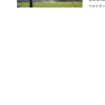
ールドカ
タのホー
ーム大分
史跡・庭
豊後国分
奈良時代
国分寺の
備されて
塔など数