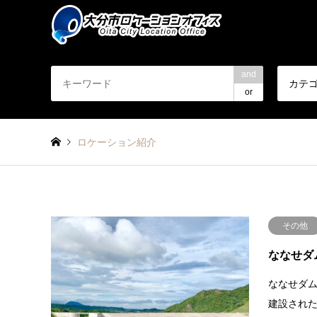
and
カテ
or
ロケーション紹介
その他
ななせダ
ななせダ
建設された