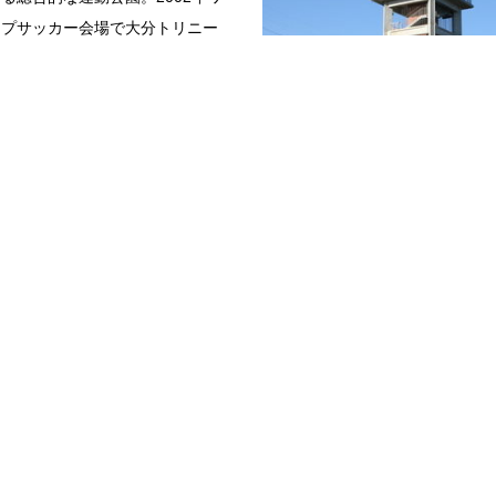
ップサッカー会場で大分トリニー
ムグラウンドでもあるクラサスド
を中心に、各種スポーツ施…
続きを読む
園
稙田地区
展望台から・山頂から
大分地
寺跡
白木・海が見渡せる道
に聖武天皇の命により建てられた
西大分の丘陵地である上白木地区
跡地で、現在は史跡公園として整
から、目の前に広がる別府湾や市
いる。国指定史跡。当時は、七重
見渡せる場所：大分市上白木上白
ある国分寺のなかでもかな…
(2)上白木(3)上白木(4)上白木(5)