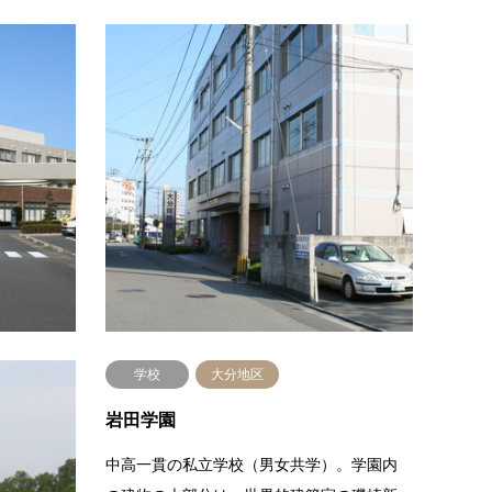
病院
大在地区
病
大分リハビリテーション病院
大分
大分市東部に位置する病院。診療科目は、
大分市
消化器科、外科、肛門科、循環器科、内
イバー
科、産婦人科、人間ドック・健康診断。全
た医療
体的にゆとりのある落ち着いた雰囲気…
場所：
続きを読む
学校
大分地区
岩田学園
張りの通
中高一貫の私立学校（男女共学）。学園内