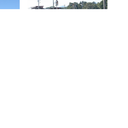
台。公園全景に加え、市内や国東半島など
る。周
を一望できる。エレベーター有。場所：大
れた田
分市大字横尾展望台展望台上り口展望…
駅舎全
続きを読む
区
坂道・階段
佐賀関地区
一尺屋 みかん畑沿いの道
の至る所
一尺屋地区ではみかん栽培が盛んであり、
内が広く
丘陵地の至るところでみかん畑が見られ
木上白木
る。中でも、串ヶ鼻周辺からは眼前に広が
る豊予海峡から南北両方の漁港、一尺…