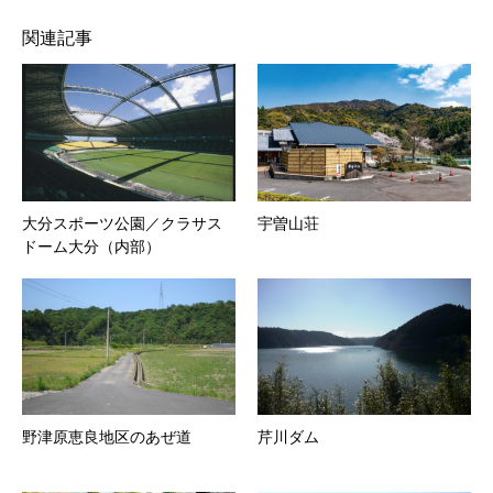
関連記事
大分スポーツ公園／クラサス
宇曽山荘
ドーム大分（内部）
野津原恵良地区のあぜ道
芹川ダム