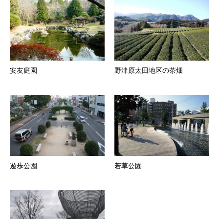
安友庭園
野津原太田地区の茶畑
遊歩公園
若草公園