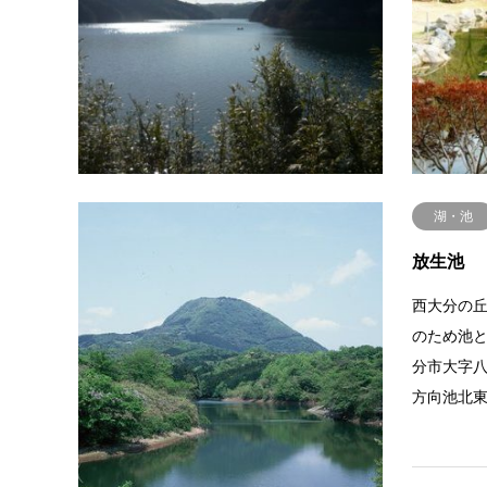
大字今市
ム湖の様
堤３下流
湖・池
放生池
西大分の
のため池
分市大字
方向池北