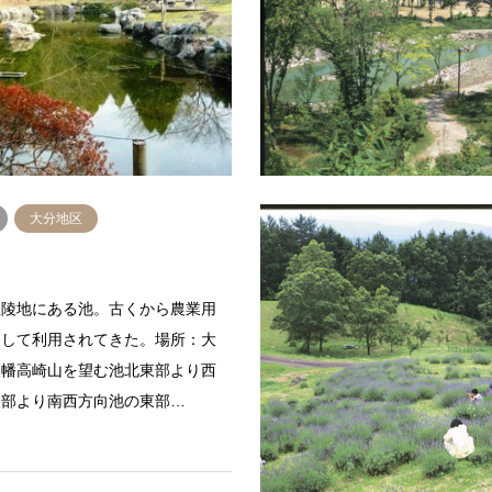
ダム湖の様子１ダム湖の様子２ダ
園。場所：大分市大字廻栖野庭園
子３ダム堰堤１ダム堰堤２ダム堰
庭園の様子２庭園の様子３庭園の
側１下流側２下流側３周辺…
園の様子５庭園の様子６庭園の様
続きを読む
続
大分地区
丘陵地にある池。古くから農業用
として利用されてきた。場所：大
八幡高崎山を望む池北東部より西
東部より南西方向池の東部…