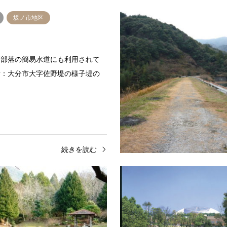
坂ノ市地区
る部落の簡易水道にも利用されて
所：大分市大字佐野堤の様子堤の
続きを読む
野津原地区
史跡・庭園
野津原地区
安友庭園
にある重力式ダム。場所：大分市
大分市西部の「県民の森」内にあ