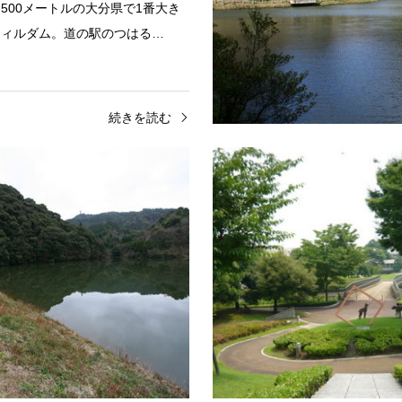
500メートルの大分県で1番大き
フィルダム。道の駅のつはる…
続きを読む
大南地区
湖・池
坂ノ市地区
本田堤
部にある池。周囲は山や緑に包ま
大分市東部のため池。池のふもと
。場所：大分市大字上判田池の様
る農業集落がある。場所：大分市
2)池の様子(3)池の様子(4)池の様
立堤の様子堤の様子(2)堤の様子(
様子(6)池周囲の小道池…
(4)堤のふもとの集落
続きを読む
続