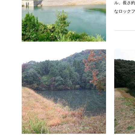
ル、長さ約
なロック
湖・池
鬼堤
大分市南
れている
子池の様子(
子(5)池の