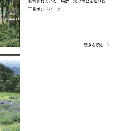
の様子１
整備されている。場所：大分市公園通り西1
様子４庭
丁目ポンドパーク
子…
きを読む
続きを読む
山・森林
野津原地区
平成森林公園
緑豊かな公園で、平成12年に開催された第
51回全国植樹祭の会場にもなった。園内に
は、キャンプ場、ラベンダー園など見所も
多い。場所：大分市大字高原ラベン…