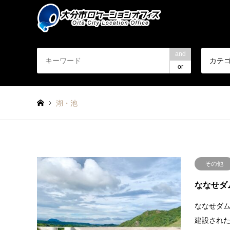
and
カテ
or
湖・池
その他
ななせダ
ななせダ
建設された