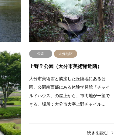
しめる。中心にある池には、睡蓮が浮か
分市大
び、時折野鳥が姿を見せる。場所：大分…
池の周
続きを読む
公園
大分地区
上野丘公園（大分市美術館近隣）
に趣のあ
大分市美術館と隣接した丘陵地にある公
東上野折
園。公園南西部にある体験学習館「チャイ
3)堤の様子
ルドハウス」の屋上から、市街地が一望で
きる。場所：大分市大字上野チャイル…
きを読む
続きを読む