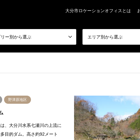
大分市ロケーションオフィスとは
ゴリー別から選ぶ
エリア別から選ぶ
野津原地区
ム
ムは、大分川水系七瀬川の上流に
多目的ダム。高さ約92メート