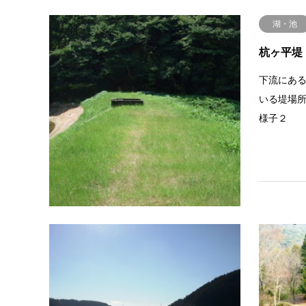
湖・池
杭ヶ平堤
下流にあ
いる堤場
様子２
湖・池
芹川ダム
市の西端