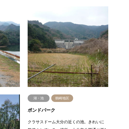
湖・池
佐賀関地区
湖・
轟ダム
大舞
大分市東部にある水防ダム場所：大分市大
大分市
字木佐上ダムの様子１（北側～）ダムの様
大字木
子２（南側～）ダムの様子３（上流側）ダ
の様子
ムの様子４（下流側）ダムの様子５…
様子６
続きを読む
湖・池
鶴崎地区
ポンドパーク
る和風庭
クラサスドーム大分の近くの池。きれいに