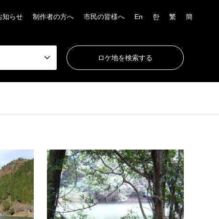
お知らせ
制作者の方へ
市民の皆様へ
En
한
繁
簡
山・森林
大南地区
湖・
青少年の森
大分
大分市南部の森林地帯に設けられたエリ
護国神
ア。キャンプや森林浴、自然観察などが楽
そうと