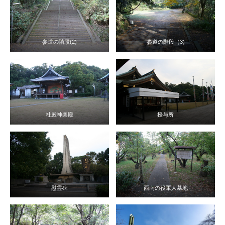
参道の階段(2)
参道の階段（3)
社殿神楽殿
授与所
慰霊碑
西南の役軍人墓地