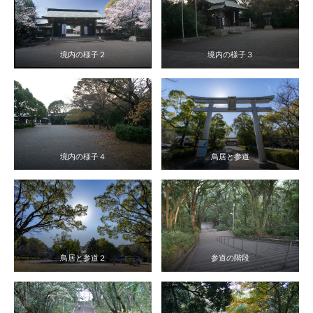
境内の様子２
境内の様子３
境内の様子４
鳥居と参道
鳥居と参道２
参道の階段