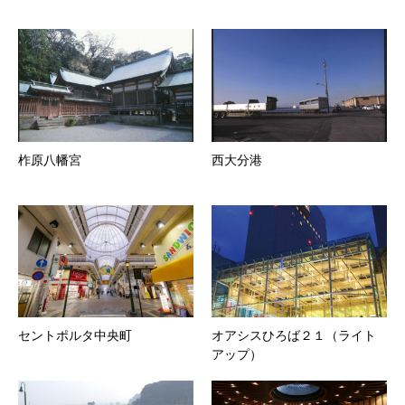
柞原八幡宮
西大分港
セントポルタ中央町
オアシスひろば２１（ライト
アップ）