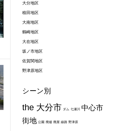
大分地区
稙田地区
大南地区
鶴崎地区
大在地区
坂ノ市地区
佐賀関地区
野津原地区
シーン別
the 大分市
中心市
ダム
七瀬川
街地
公園
廃墟
廃屋
線路
野津原