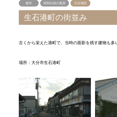
都市
昭和以前の風景
大分地区
生石港町の街並み
古くから栄えた港町で、当時の面影を残す建物も多
場所：大分市生石港町