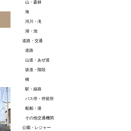
山・森林
海
河川・滝
湖・池
道路・交通
道路
山道・あぜ道
坂道・階段
橋
駅・線路
バス停・停留所
船舶・港
その他交通機関
公園・レジャー