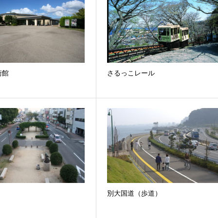
術館
さるっこレール
別大国道（歩道）