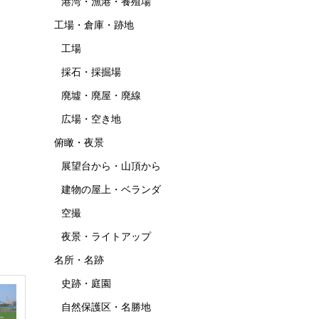
港湾・漁港・養殖場
工場・倉庫・跡地
工場
採石・採掘場
廃墟・廃屋・廃線
広場・空き地
俯瞰・夜景
展望台から・山頂から
建物の屋上・ベランダ
空撮
夜景・ライトアップ
名所・名跡
史跡・庭園
自然保護区・名勝地