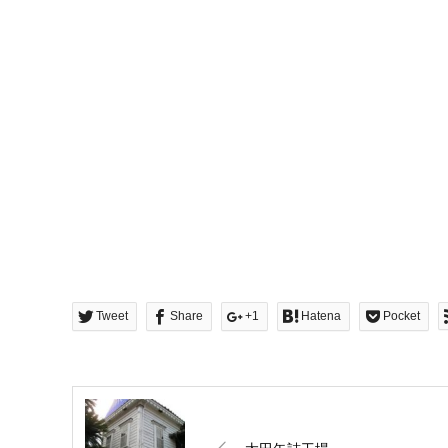
Tweet
Share
+1
Hatena
Pocket