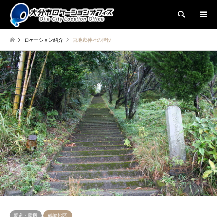
検索
ロケーション紹介
宮地嶽神社の階段
坂道・階段
鶴崎地区