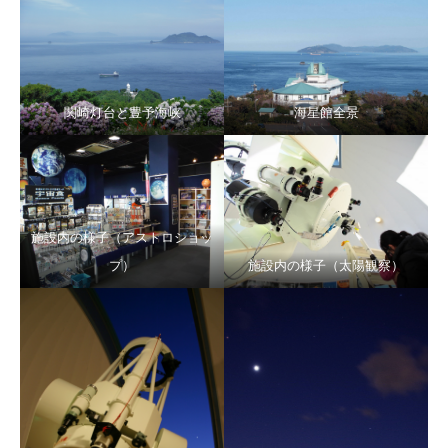
関崎灯台と豊予海峡
海星館全景
施設内の様子（アストロショッ
プ）
施設内の様子（太陽観察）