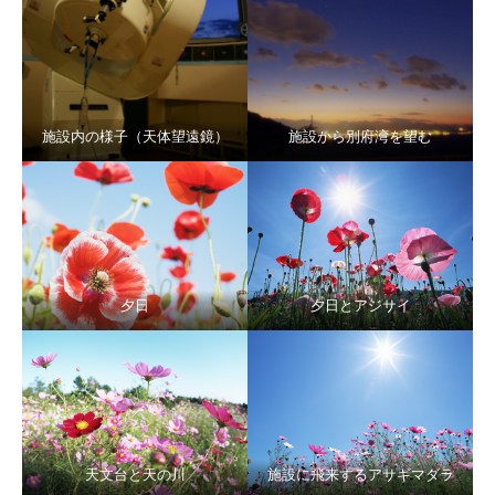
施設内の様子（天体望遠鏡）
施設から別府湾を望む
夕日
夕日とアジサイ
天文台と天の川
施設に飛来するアサギマダラ