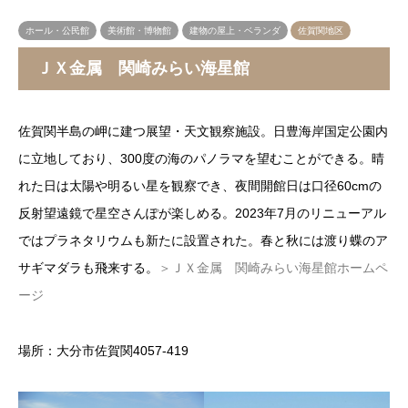
ホール・公民館
美術館・博物館
建物の屋上・ベランダ
佐賀関地区
ＪＸ金属 関崎みらい海星館
佐賀関半島の岬に建つ展望・天文観察施設。日豊海岸国定公園内
に立地しており、300度の海のパノラマを望むことができる。晴
れた日は太陽や明るい星を観察でき、夜間開館日は口径60cmの
反射望遠鏡で星空さんぽが楽しめる。2023年7月のリニューアル
ではプラネタリウムも新たに設置された。春と秋には渡り蝶のア
サギマダラも飛来する。
＞ＪＸ金属 関崎みらい海星館ホームペ
ージ
場所：大分市佐賀関4057-419