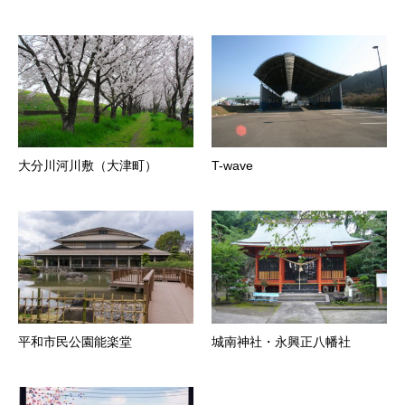
大分川河川敷（大津町）
T-wave
平和市民公園能楽堂
城南神社・永興正八幡社