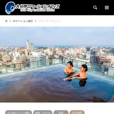
検索
ロケーション紹介
シティスパてんくう
その他レジャー施設
旅館・ホテル
温泉
大分地区