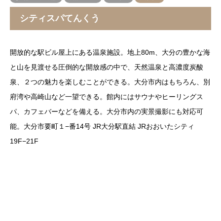
シティスパてんくう
開放的な駅ビル屋上にある温泉施設。地上80m、大分の豊かな海
と山を見渡せる圧倒的な開放感の中で、天然温泉と高濃度炭酸
泉、２つの魅力を楽しむことができる。大分市内はもちろん、別
府湾や高崎山など一望できる。館内にはサウナやヒーリングス
パ、カフェバーなどを備える。大分市内の実景撮影にも対応可
能。大分市要町１−番14号 JR大分駅直結 JRおおいたシティ
19F−21F