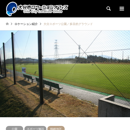
検索
ロケーション紹介
大分スポーツ公園／多目的グラウンド
公園
スポーツ施設
鶴崎地区