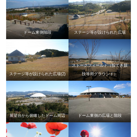
ドーム東側階段
ステージ等が設けられた広場
ストークフィールド（投てき競
ステージ等が設けられた広場(2)
技等用グラウンド）
展望台から俯瞰したドーム周辺
ドーム東側の広場と階段