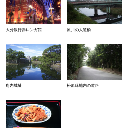
大分銀行赤レンガ館
原川の人道橋
府内城址
松原緑地内の道路