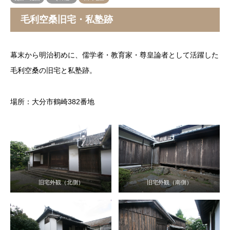
毛利空桑旧宅・私塾跡
幕末から明治初めに、儒学者・教育家・尊皇論者として活躍した
毛利空桑の旧宅と私塾跡。
場所：大分市鶴崎382番地
旧宅外観（北側）
旧宅外観（南側）