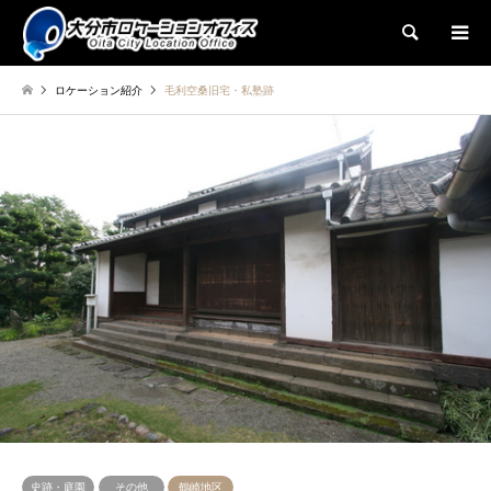
検索
ロケーション紹介
毛利空桑旧宅・私塾跡
史跡・庭園
その他
鶴崎地区