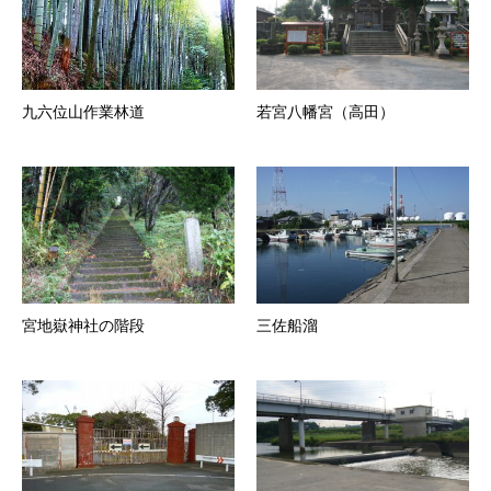
九六位山作業林道
若宮八幡宮（高田）
宮地嶽神社の階段
三佐船溜