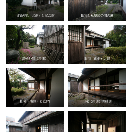
旧宅外観（北側）と記念館
旧宅と私塾跡の間の庭
建物外観（東側）
旧宅（南側）と庭
旧宅（南側）と庭(2)
旧宅（南側）の縁側