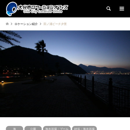
検索
ロケーション紹介
田ノ浦ビーチ夕景
海
公園
海水浴場・プール
砂浜・海水浴場