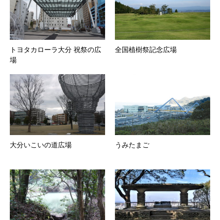
トヨタカローラ大分 祝祭の広
全国植樹祭記念広場
場
大分いこいの道広場
うみたまご