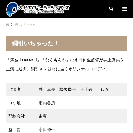
検索
綱引いちゃった！
綱引いちゃった！
「舞妓Haaaan!!!」「なくもんか」の水田伸生監督が井上真央を
主演に迎え、綱引きを題材に描くオリジナルコメディ。
出演者
井上真央、松坂慶子、玉山鉄二 ほか
ロケ地
市内各所
配給会社
東宝
監 督
水田伸生